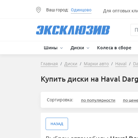
Ваш город:
Одинцово
Для оптовых кл
Шины
Диски
Колеса в сборе
Главная
Диски
Марки авто
Haval
Da
Купить диски на Haval Dar
Сортировка:
по популярности
по цен
НАЗАД