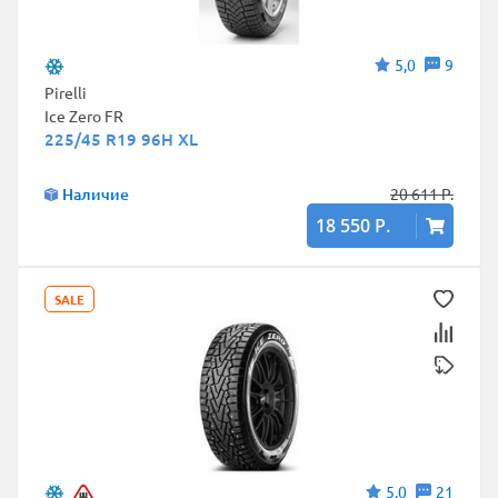
5,0
9
Pirelli
Ice Zero FR
225/45 R19 96H XL
Наличие
20 611 Р.
18 550 Р.
SALE
5,0
21