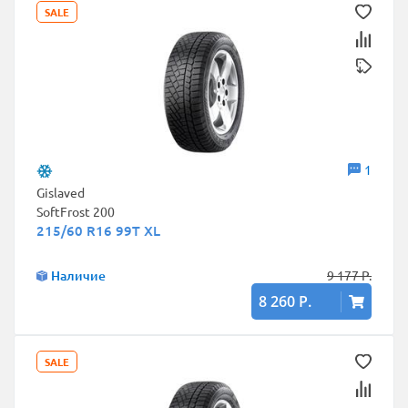
SALE
1
Gislaved
SoftFrost 200
215/60 R16 99T XL
Наличие
9 177 Р.
8 260 Р.
SALE