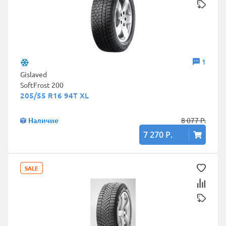
1
Gislaved
SoftFrost 200
205/55 R16 94T XL
Наличие
8 077 Р.
7 270 Р.
SALE