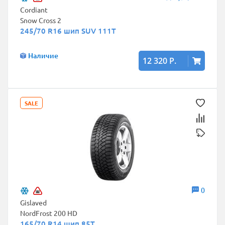
Cordiant
Snow Cross 2
245/70 R16 шип SUV 111T
Наличие
12 320 Р.
SALE
0
Gislaved
NordFrost 200 HD
165/70 R14 шип 85T