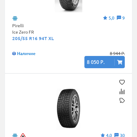
5,0
9
Pirelli
Ice Zero FR
205/55 R16 94T XL
Наличие
8 944 Р.
8 050 Р.
4,0
30