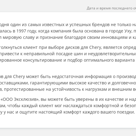
Дата и время последнего о
одня один из самых известных и успешных брендов не только на
лась в 1997 году, когда компания была основана в городе Уху, 
ел мировую славу и признание благодаря своим инновациям и 
толкнуться клиент при выборе дисков для Chery, является опр
привести к неправильной посадке шин и неудовлетворительным
рованное консультирование и подбор оптимального варианта д
в для Chery может быть недостаточная информация о производ
ставщиками, гарантирующими высокое качество и долговечност
, протестированные на устойчивость к нагрузкам и внешним в
 «ООО Эксклюзив», вы можете быть уверены в их качестве и на
м, чтобы каждый клиент мог наслаждаться комфортной и безоп
ry у нас и ощутите настоящий комфорт каждого вашего поездки.