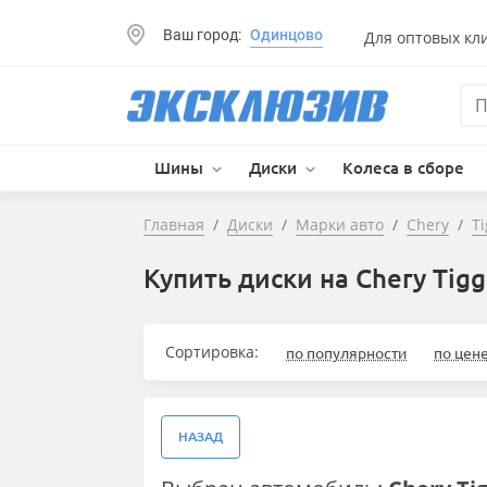
Ваш город:
Одинцово
Для оптовых кл
Шины
Диски
Колеса в сборе
Главная
Диски
Марки авто
Chery
T
Купить диски на Chery Tig
Сортировка:
по популярности
по цен
НАЗАД