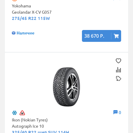
Yokohama
Geolandar X-CV G057
275/45 R22 115W
Наличие
38 670 Р.
0
Ikon (Nokian Tyres)
Autograph Ice 10
325/40 R22 шип SUV 114H