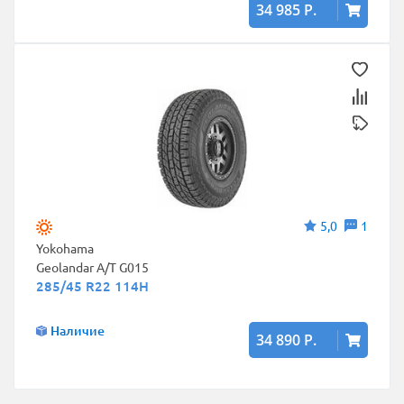
34 985 Р.
5,0
1
Yokohama
Geolandar A/T G015
285/45 R22 114H
Наличие
34 890 Р.