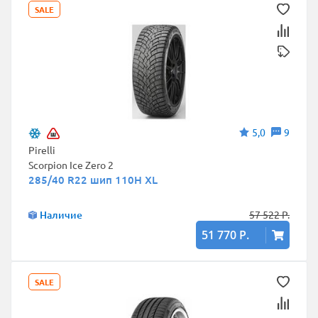
SALE
5,0
9
Pirelli
Scorpion Ice Zero 2
285/40 R22 шип 110H XL
Наличие
57 522 Р.
51 770 Р.
SALE