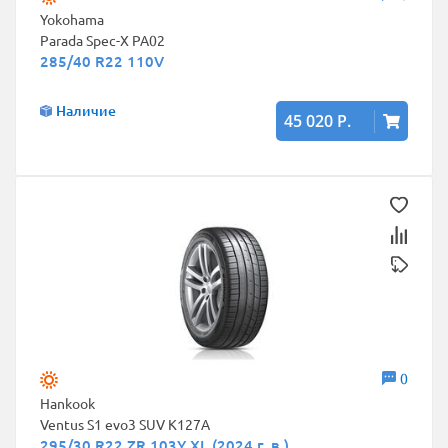
Yokohama
Parada Spec-X PA02
285/40 R22 110V
Наличие
45 020 Р.
0
Hankook
Ventus S1 evo3 SUV K127A
295/30 R22 ZR 103Y XL (2024 г. в.)