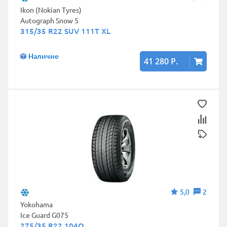
Ikon (Nokian Tyres)
Autograph Snow 5
315/35 R22 SUV 111T XL
Наличие
41 280 Р.
5,0
2
Yokohama
Ice Guard G075
275/35 R22 104Q