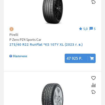
5,0
5
Pirelli
P Zero PZ4 Sports Car
275/40 R22 RunFlat *KS 107Y XL (2023 г. в.)
Наличие
47 925 Р.