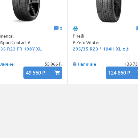
0
inental
Pirelli
iSportContact 6
P Zero Winter
/35 R23 FR 108Y XL
295/35 R23 * 104H XL elt
аличие
55 066 Р.
Наличие
138 73
49 560 Р.
124 860 Р.