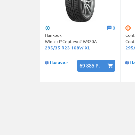
0
Hankook
Cont
Winter i*Cept evo2 W320A
Cont
295/35 R23 108W XL
295
Наличие
Н
69 885 Р.