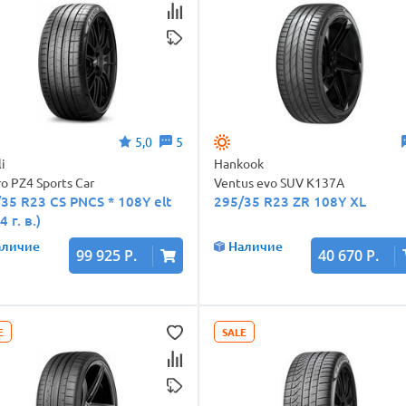
5,0
5
li
Hankook
ro PZ4 Sports Car
Ventus evo SUV K137A
35 R23 CS PNCS * 108Y elt
295/35 R23 ZR 108Y XL
4 г. в.)
аличие
Наличие
99 925 Р.
40 670 Р.
E
SALE