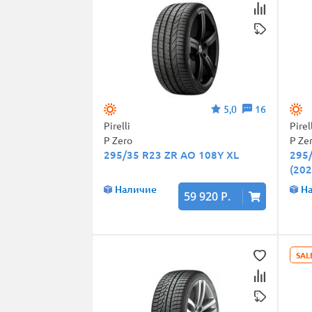
5,0
16
Pirelli
Pirel
P Zero
P Ze
295/35 R23 ZR AO 108Y XL
295/
(202
Наличие
Н
59 920 Р.
SAL