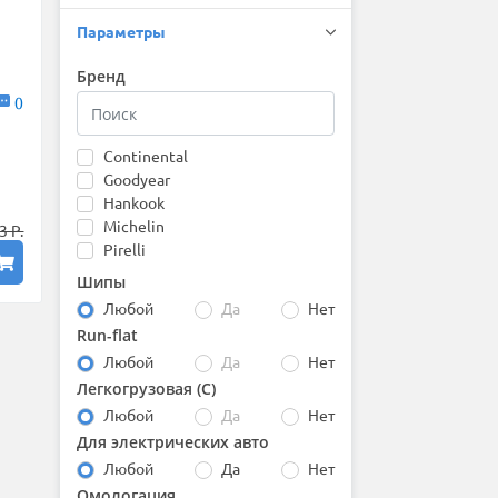
Параметры
Бренд
0
Continental
Goodyear
Hankook
Michelin
3 Р.
Pirelli
Шипы
Любой
Да
Нет
Run-flat
Любой
Да
Нет
Легкогрузовая (С)
Любой
Да
Нет
Для электрических авто
Любой
Да
Нет
Омологация