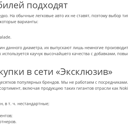
билей подходят
ко. На обычные легковые авто их не ставят, поэтому выбор т
екоторые варианты:
calade.
н данного диаметра, их выпускают лишь немногие производите
к используется каучук высочайшего качества с добавками, по
упки в сети «Эксклюзив»
сятков популярных брендов. Мы не работаем с посредниками. 
ортимент, включая продукцию таких гигантов отрасли как Nokia
 в т. ч. нестандартные;
ентов;
ртнеров.