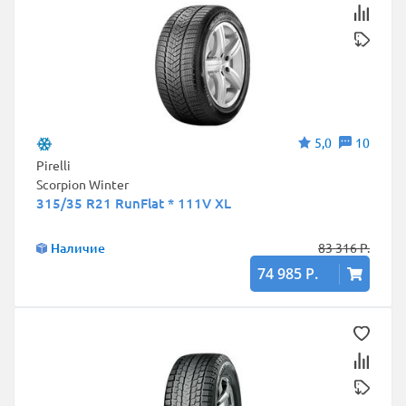
5,0
10
Pirelli
Scorpion Winter
315/35 R21 RunFlat * 111V XL
Наличие
83 316 Р.
74 985 Р.