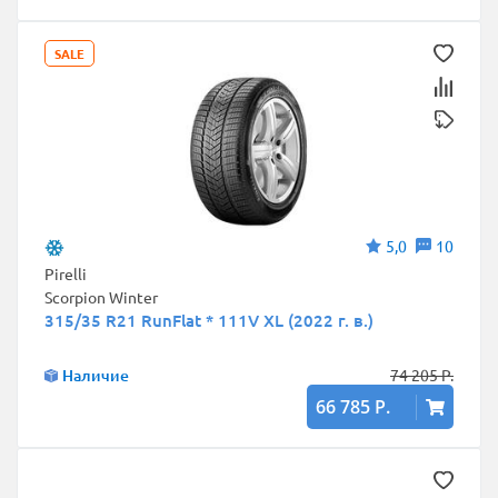
SALE
5,0
10
Pirelli
Scorpion Winter
315/35 R21 RunFlat * 111V XL (2022 г. в.)
Наличие
74 205 Р.
66 785 Р.