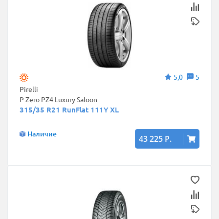
5,0
5
Pirelli
P Zero PZ4 Luxury Saloon
315/35 R21 RunFlat 111Y XL
Наличие
43 225 Р.