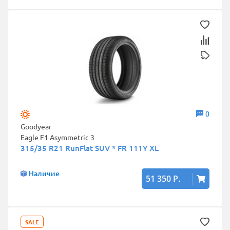
0
Goodyear
Eagle F1 Asymmetric 3
315/35 R21 RunFlat SUV * FR 111Y XL
Наличие
51 350 Р.
SALE