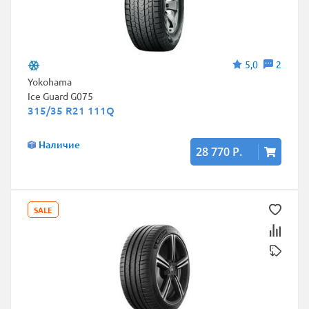
5,0
2
Yokohama
Ice Guard G075
315/35 R21 111Q
Наличие
28 770 Р.
SALE