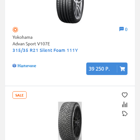
0
Yokohama
Advan Sport V107E
315/35 R21 Silent Foam 111Y
Наличие
39 250 Р.
SALE