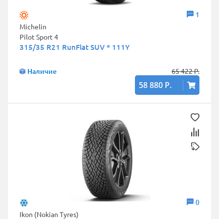
1
Michelin
Pilot Sport 4
315/35 R21 RunFlat SUV * 111Y
Наличие
65 422 Р.
58 880 Р.
0
Ikon (Nokian Tyres)