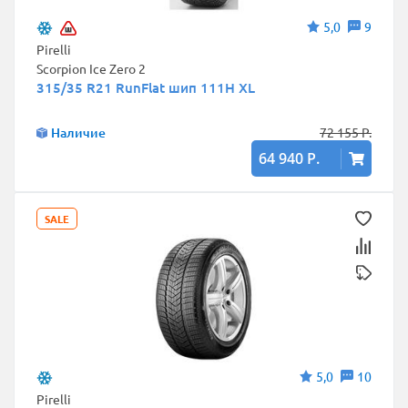
5,0
9
Pirelli
Scorpion Ice Zero 2
315/35 R21 RunFlat шип 111H XL
Наличие
72 155 Р.
64 940 Р.
SALE
5,0
10
Pirelli