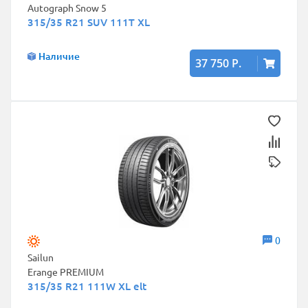
Autograph Snow 5
315/35 R21 SUV 111T XL
Наличие
37 750 Р.
0
Sailun
Erange PREMIUM
315/35 R21 111W XL elt