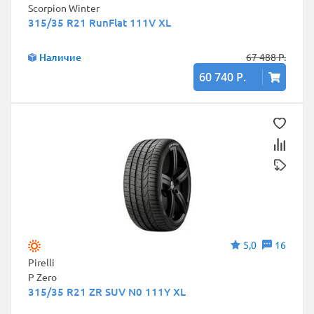
Scorpion Winter
315/35 R21 RunFlat 111V XL
Наличие
67 488 Р.
60 740 Р.
5,0
16
Pirelli
P Zero
315/35 R21 ZR SUV N0 111Y XL