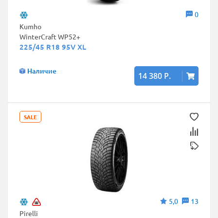
0
Kumho
WinterCraft WP52+
225/45 R18 95V XL
Наличие
14 380 Р.
SALE
5,0
13
Pirelli