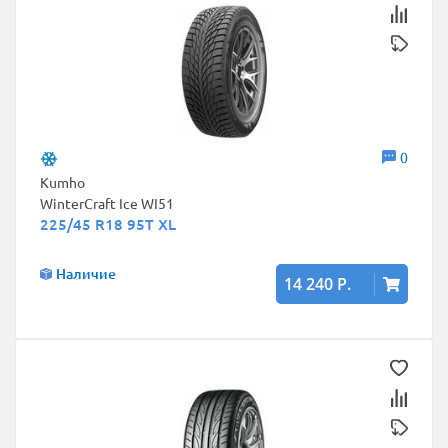
0
Kumho
WinterCraft Ice WI51
225/45 R18 95T XL
Наличие
14 240 Р.